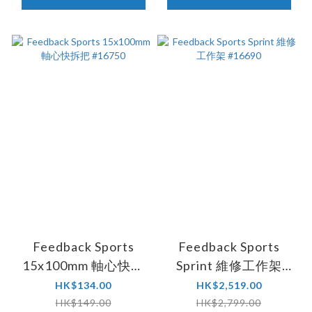
Feedback Sports
Feedback Sports
15x100mm 軸心快拆
Sprint 維修工作架
把 #16750
#16690
HK$134.00
HK$2,519.00
HK$149.00
HK$2,799.00