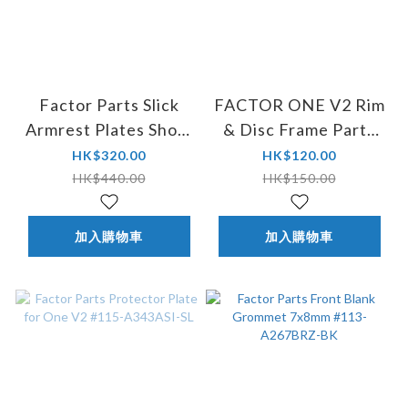
Factor Parts Slick
FACTOR ONE V2 Rim
Armrest Plates Short
& Disc Frame Parts
#R00-FDA269BAE-
Downtube protector
HK$320.00
HK$120.00
BK
plate
HK$440.00
HK$150.00
加入購物車
加入購物車