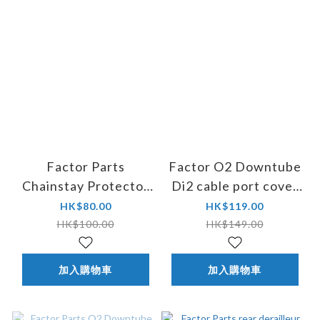
Factor Parts
Factor O2 Downtube
Chainstay Protector
Di2 cable port cover
Long Soft #115-
#113-A450APZ-BK
HK$80.00
HK$119.00
A143APZ-TR
HK$100.00
HK$149.00
加入購物車
加入購物車