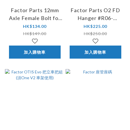
Factor Parts 12mm
Factor Parts O2 FD
Axle Female Bolt for
Hanger #R06-
O2D #Q04-
FDA145AAE-BK
HK$134.00
HK$225.00
FDA356AAE-BK
HK$149.00
HK$250.00
加入購物車
加入購物車