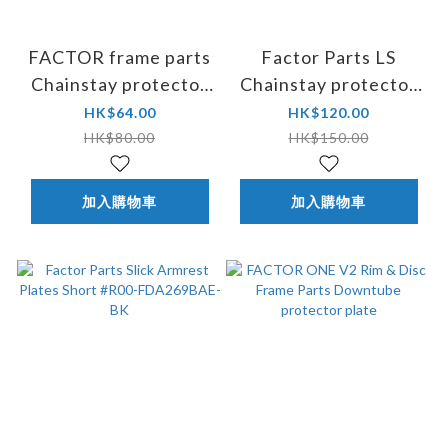
FACTOR frame parts
Factor Parts LS
Chainstay protector
Chainstay protector
for O2 Disc and VAM
Plate #115-A511ASI-
HK$64.00
HK$120.00
rim & Disc
SL
HK$80.00
HK$150.00
加入購物車
加入購物車