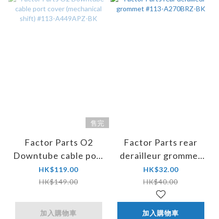
售完
Factor Parts O2
Factor Parts rear
Downtube cable port
derailleur grommet
cover (mechanical
#113-A270BRZ-BK
HK$119.00
HK$32.00
shift) #113-
HK$149.00
HK$40.00
A449APZ-BK
加入購物車
加入購物車