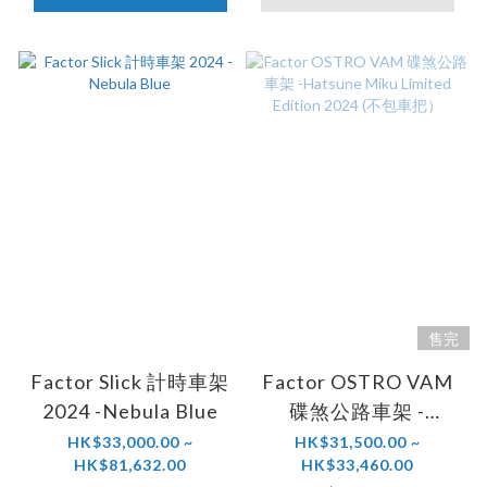
售完
Factor Slick 計時車架
Factor OSTRO VAM
2024 -Nebula Blue
碟煞公路車架 -
Hatsune Miku
HK$33,000.00 ~
HK$31,500.00 ~
HK$81,632.00
HK$33,460.00
Limited Edition 2024