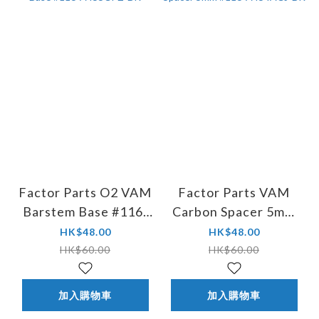
Factor Parts O2 VAM
Factor Parts VAM
Barstem Base #116-
Carbon Spacer 5mm
A455CPZ-BK
#116-A454ACJ-BK
HK$48.00
HK$48.00
HK$60.00
HK$60.00
加入購物車
加入購物車