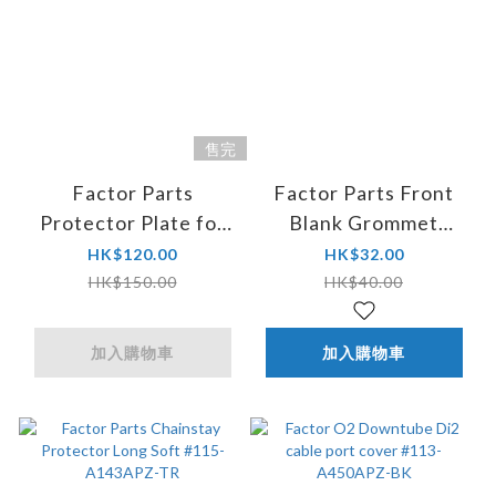
售完
Factor Parts
Factor Parts Front
Protector Plate for
Blank Grommet
One V2 #115-
7x8mm #113-
HK$120.00
HK$32.00
A343ASI-SL
A267BRZ-BK
HK$150.00
HK$40.00
加入購物車
加入購物車