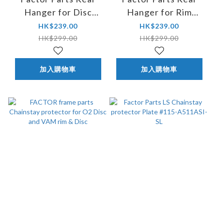
Hanger for Disc
Hanger for Rim
Frame #RD-H4 #R04-
Frame #RD-H2 #R04-
HK$239.00
HK$239.00
FDA357AAE-BK
FDA146CAE-BK
HK$299.00
HK$299.00
加入購物車
加入購物車