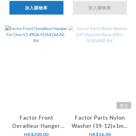
加入購物車
加入購物車
售完
Factor Front
Factor Parts Nylon
Derailleur Hanger
Washer (19-12)x1mm
For One V2 #R06-
Black #013-
HK$200.00
HK$16.00