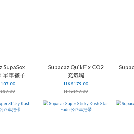
z SupaSox
Supacaz QuikFix CO2
Supac
ed 單車襪子
充氣嘴
107.00
HK$179.00
119.00
HK$199.00