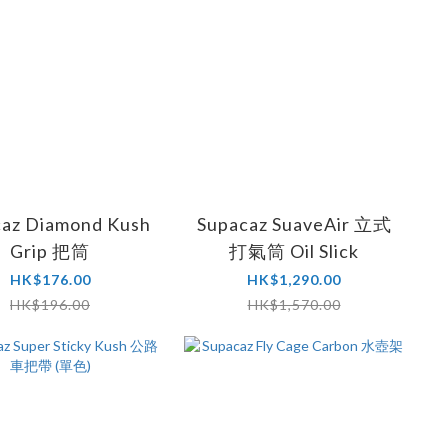
az Diamond Kush
Supacaz SuaveAir 立式
Grip 把筒
打氣筒 Oil Slick
HK$176.00
HK$1,290.00
HK$196.00
HK$1,570.00