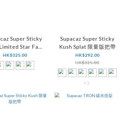
caz Super Sticky
Supacaz Super Sticky
Limited Star Fade
Kush Splat 限量版把帶
限量版把帶
HK$325.00
HK$292.00
HK$325.00
+ 1