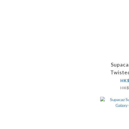
Supaca
Twist
HK$
HK$