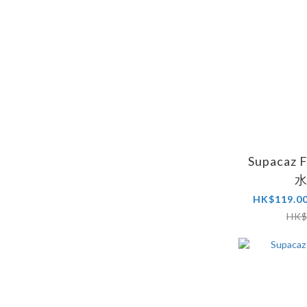
Supacaz F
HK$119.00
HK$