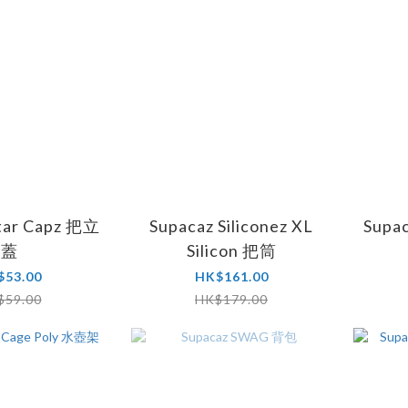
tar Capz 把立
Supacaz Siliconez XL
Supa
蓋
Silicon 把筒
$53.00
HK$161.00
$59.00
HK$179.00