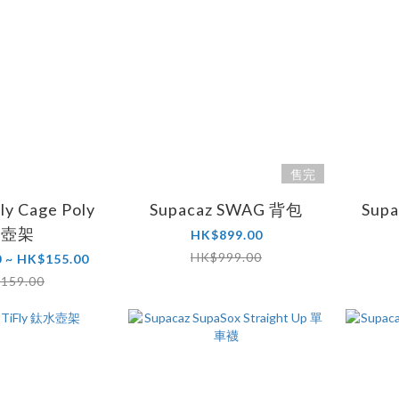
售完
ly Cage Poly
Supacaz SWAG 背包
Supa
水壺架
HK$899.00
HK$999.00
 ~ HK$155.00
159.00