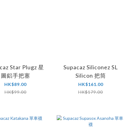
caz Star Plugz 星
Supacaz Siliconez SL
圖鋁手把塞
Silicon 把筒
HK$89.00
HK$161.00
HK$99.00
HK$179.00