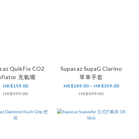
caz QuikFix CO2
Supacaz SupaG Clarino
nflator 充氣嘴
單車手套
HK$159.00
HK$269.00 ~ HK$359.00
HK$199.00
HK$399.00