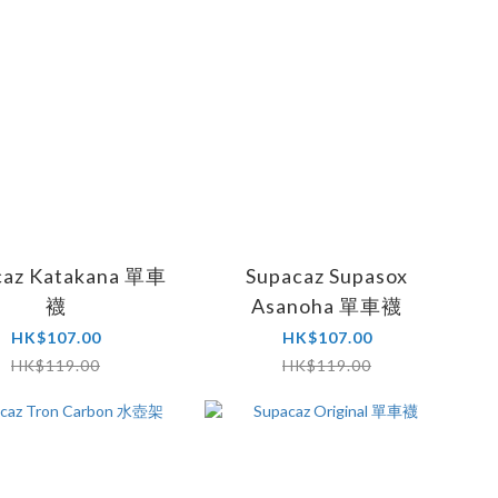
caz Katakana 單車
Supacaz Supasox
襪
Asanoha 單車襪
HK$107.00
HK$107.00
HK$119.00
HK$119.00