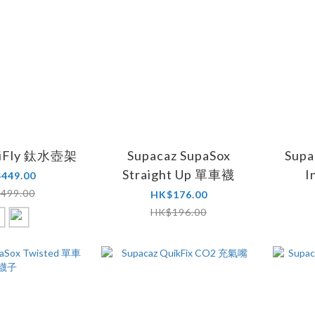
TiFly 鈦水壺架
Supacaz SupaSox
Supa
Straight Up 單車襪
I
449.00
499.00
HK$176.00
HK$196.00