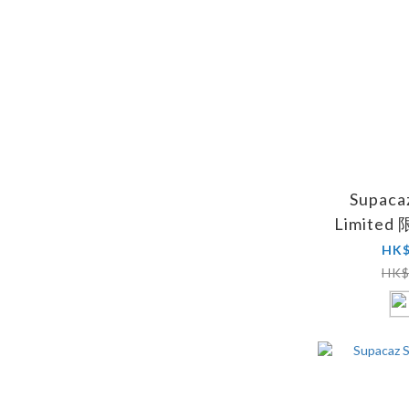
Supaca
Limite
HK$
HK$