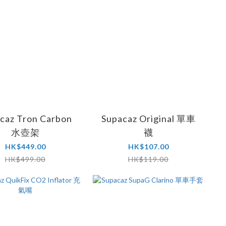
caz Tron Carbon
Supacaz Original 單車
水壺架
襪
HK$449.00
HK$107.00
HK$499.00
HK$119.00