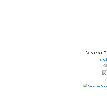
Supacaz 
HK$
HK$