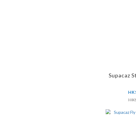
Supacaz S
HK
HK