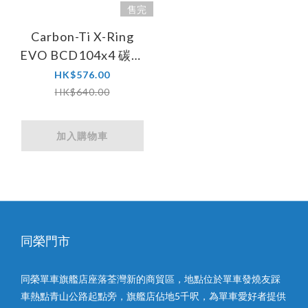
售完
Carbon-Ti X-Ring
EVO BCD104x4 碳纖
維齒片
HK$576.00
HK$640.00
加入購物車
同榮門市
同榮單車旗艦店座落荃灣新的商貿區，地點位於單車發燒友踩
車熱點青山公路起點旁，旗艦店佔地5千呎，為單車愛好者提供