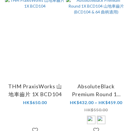
THM PraxisWorks 山
AbsoluteBlack
地車齒片 1X BCD104
Premium Round 1X
BCD104 山地車齒片
HK$650.00
HK$432.00 ~ HK$459.00
(BCD104 & 64 曲柄適
HK$550.00
用)