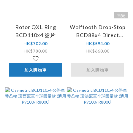
售完
Rotor QXL Ring
Wolftooth Drop-Stop
BCD110x4 齒片
BCD88x4 Direct
Mount Chainring 齒片
HK$702.00
HK$594.00
(For Shimano M985)
HK$780.00
HK$660.00
加入購物車
加入購物車