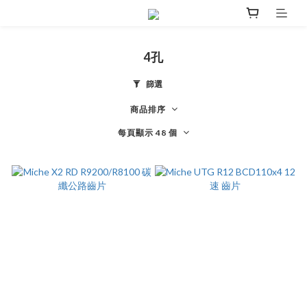
4孔
篩選
商品排序
每頁顯示 48 個