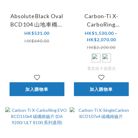
AbsoluteBlack Oval
Carbon-Ti X-
BCD104 山地車橢圓
CarboRing
齒片 (Shimano12速
BCD107x4 碳纖維齒
HK$531.00
HK$1,530.00 ~
HK$2,070.00
HG+鏈條專用)
片 (Sram AXS 12速適
HK$640.00
HK$2,200.00
用)
看其他 4 個選項
加入購物車
加入購物車