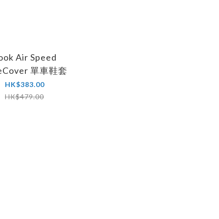
ook Air Speed
eCover 單車鞋套
HK$383.00
HK$479.00