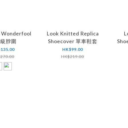
 Wonderfool
Look Knitted Replica
L
量級脖圍
Shoecover 單車鞋套
Sho
135.00
HK$99.00
270.00
HK$219.00