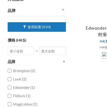
品牌
套用篩選
(0/20)
Edwonder
輕
價格 (HK$)
HK$
HK$
~
品牌
Brompton (2)
Look (2)
Edwonder (1)
Fidlock (1)
Magicshine (1)