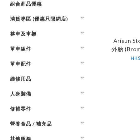
組合商品優惠
清貨專區 (優惠只限網店)
整車及車架
Arisun S
單車組件
外胎 (Bromp
34
HK$
單車配件
維修用品
人身裝備
修補零件
營養食品 / 補充品
其他服務