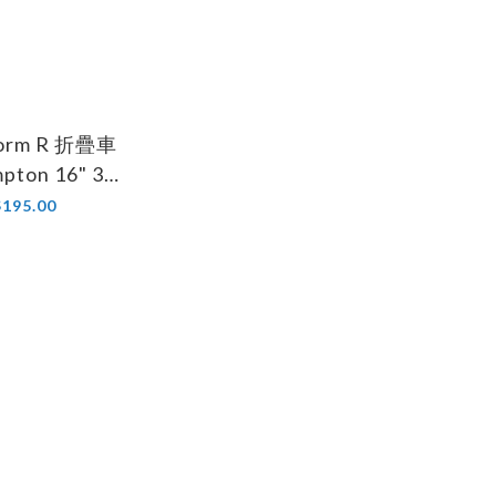
torm R 折疊車
ton 16" 35-
9 適用)
195.00