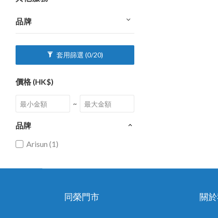
品牌
套用篩選
(0/20)
價格 (HK$)
~
品牌
Arisun (1)
同榮門市
關於