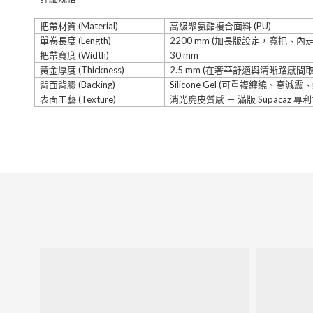
把帶材質
(Material)
高級聚氨酯複合面料
(PU)
單卷長度
(Length)
2200 mm
(
加長版設定，寬把、內
把帶寬度
(Width)
30 mm
黃金厚度
(Thickness)
2.5 mm
(
在奢華舒適與清晰路感間
背面背膠
(Backing)
Silicone Gel
(
可重複纏繞、高減震、
表面工藝
(Texture)
消光麂皮質感
＋
滿版
Supacaz
專利