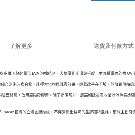
了解更多
送貨及付款方式
麂皮絨面與輕量化
EVA
泡棉結合，大幅優化止滑與手感，並具備優異的抗
UV
微細奈米泡沫複合物，能極大化物理減震效果，顯著改善在下坡、顛簸路段時的
的雙面背膠，改用高階矽膠層。除了提供額外一層高頻餘震吸收帶以消除長途騎
Supacaz
招牌的立體圖騰壓紋，不僅營造出鮮明的品牌獨特風格，更能主動引