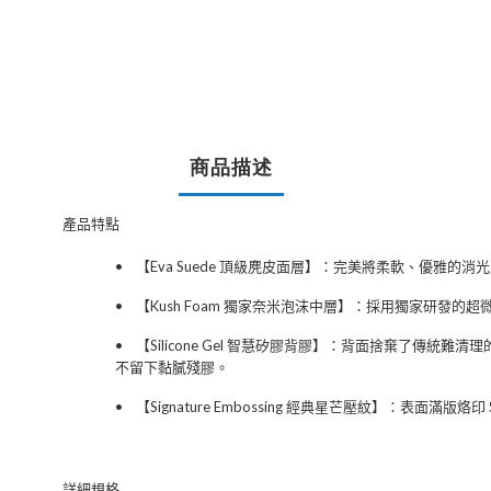
商品描述
產品特點
•
【
Eva Suede
頂級麂皮面層】
：完美將柔軟、優雅的消光
•
【
Kush Foam
獨家奈米泡沫中層】
：採用獨家研發的超
•
【
Silicone Gel
智慧矽膠背膠】
：背面捨棄了傳統難清理
不留下黏膩殘膠。
•
【
Signature Embossing
經典星芒壓紋】
：表面滿版烙印
詳細規格