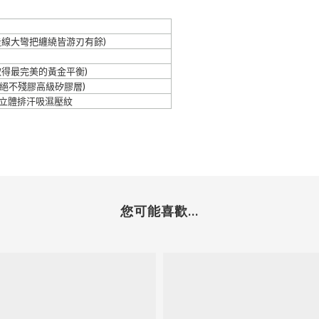
走線大彎把纏繞皆游刃有餘
)
取得最完美的黃金平衡
)
絕不殘膠高級矽膠層
)
立體排汗吸濕壓紋
您可能喜歡...