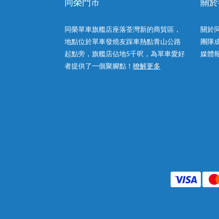
同榮門市
關於
同榮單車旗艦店座落荃灣新的商貿區，
關於
地點位於單車發燒友踩車熱點青山公路
團隊
起點旁，旗艦店佔地5千呎，為單車愛好
媒體
者提供了一個聚腳點！
暸解更多