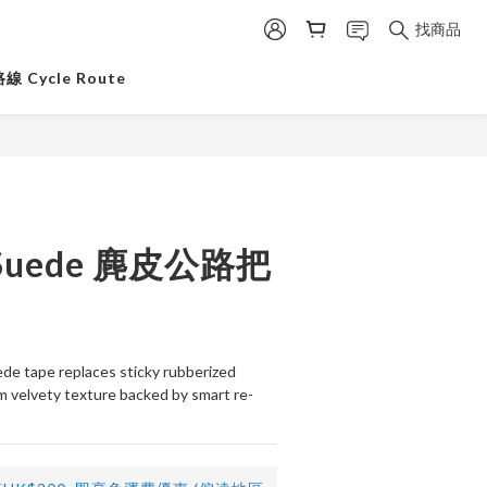
找商品
 Cycle Route
z Suede 麂皮公路把
e tape replaces sticky rubberized 
m velvety texture backed by smart re-