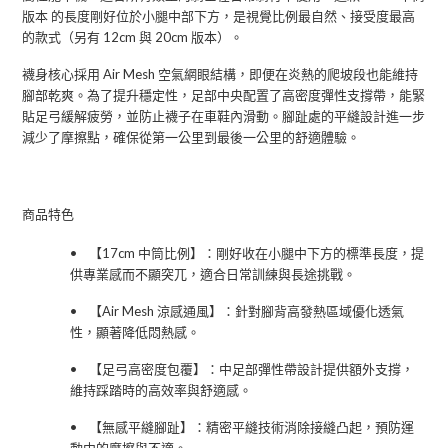
版本
的長度剛好位於小腿中部下方，是視覺比例最自然、接受度最高
的款式（另有
12cm
與
20cm
版本）。
襪身核心採用
Air Mesh
空氣網眼結構
，即便在炎熱的爬坡段也能維持
腳部乾爽。為了提升穩定性，足部中央配置了高密度彈性支撐帶，能緊
貼足弓緩解疲勞，並防止襪子在車鞋內滑動。腳趾處的平縫設計進一步
減少了摩擦點，確保從第一公里到最後一公里的舒適體驗。
商品特色
•
【
17cm
中筒比例】
：剛好收在小腿中下方的標準長度，提
供專業感而不顯突兀，適合日常訓練與長途挑戰。
•
【
Air Mesh
涼感通風】
：針對腳背高發熱區域優化透氣
性，顯著降低悶熱感。
•
【足弓高密度包覆】
：中足部彈性帶設計提供額外支撐，
維持踩踏時的高效率與舒適感。
•
【無感平縫腳趾】
：精密平縫技術消除接縫凸起，預防運