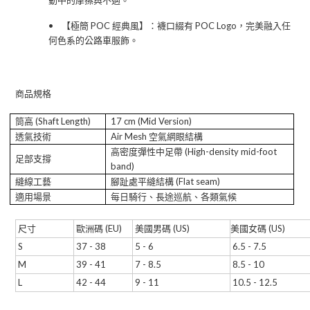
動中的摩擦與不適。
•
【極簡
POC
經典風】
：襪口綴有
POC Logo
，完美融入任
何色系的公路車服飾。
商品規格
筒高
(Shaft Length)
17 cm (Mid Version)
透氣技術
Air Mesh
空氣網眼結構
高密度彈性中足帶
(High-density mid-foot
足部支撐
band)
縫線工藝
腳趾處平縫結構
(Flat seam)
適用場景
每日騎行、長途巡航、各類氣候
尺寸
歐洲碼
(EU)
美國男碼
(US)
美國女碼
(US)
S
37 - 38
5 - 6
6.5 - 7.5
M
39 - 41
7 - 8.5
8.5 - 10
L
42 - 44
9 - 11
10.5 - 12.5