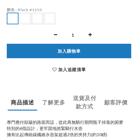
顏色
: Black #1210
加入購物車
加入追蹤清單
送貨及付
商品描述
了解更多
顧客評價
款方式
專門應付顛簸的路面而設，從此再無騎行期間瓶子掉落的困窘
6
特別的
指設計，更牢固地抓緊騎行水壺
2
(
10
)
擁有比起傳統碳纖維水壺架超過
倍的夾持力
約
磅