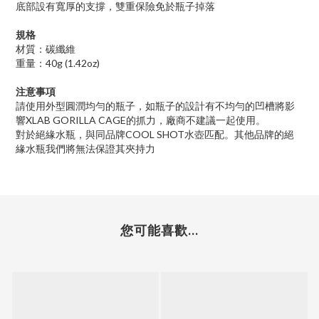
底部設有寬厚的支撐，雙重保險免於瓶子掉落
規格
材質：碳纖維
40g (1.42oz)
重量：
注意事項
請使用外型圓潤均勻的瓶子，如瓶子的設計有不均勻的凹槽將影
XLAB GORILLA CAGE
響
的抓力，廠商不建議一起使用。
COOL SHOT
對於絕緣水瓶，與同品牌
水壺匹配。其他品牌的絕
緣水瓶我們將無法保證其夾持力
您可能喜歡...