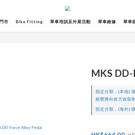
門市
Bike Fitting
單車培訓及外展活動
單車維修
單車路線
MKS DD-
指定分類，(本地) 滿
順豐將向收方收取附
指定分類，(海外) 購
HK$664.00
HK