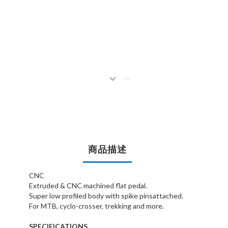
商品描述
CNC
Extruded & CNC machined flat pedal.
Super low profiled body with spike pinsattached.
For MTB, cyclo-crosser, trekking and more.
SPECIFICATIONS