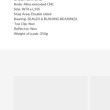
Body: Alloy extruded CNC
Size: W76 x L105
Step Area: Double sided
Bearing: SEALED & BUSHING BEARINGS
Toe Clip: Non
Reflector: Non
Weight of a pair: 350g