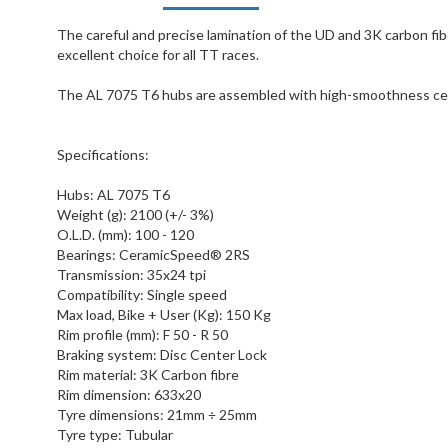
The careful and precise lamination of the UD and 3K carbon fib
excellent choice for all TT races.
The AL 7075 T6 hubs are assembled with high-smoothness ceram
Specifications:
Hubs:
AL 7075 T6
Weight (g):
2100 (+/- 3%)
O.L.D. (mm):
100 - 120
Bearings:
CeramicSpeed® 2RS
Transmission:
35x24 tpi
Compatibility:
Single speed
Max load, Bike + User (Kg):
150 Kg
Rim profile (mm):
F 50 - R 50
Braking system:
Disc Center Lock
Rim material:
3K Carbon fibre
Rim dimension:
633x20
Tyre dimensions:
21mm ÷ 25mm
Tyre type:
Tubular