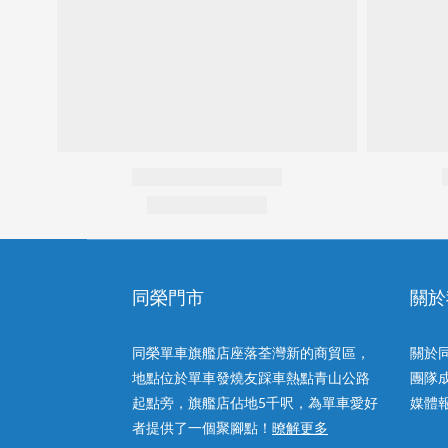
同榮門市
關於
同榮單車旗艦店座落荃灣新的商貿區，
關於
地點位於單車發燒友踩車熱點青山公路
團隊
起點旁，旗艦店佔地5千呎，為單車愛好
媒體
者提供了一個聚腳點！
暸解更多