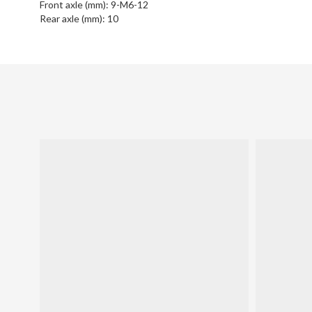
Front axle (mm):
9-M6-12
Rear axle (mm):
10