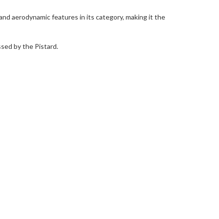
nd aerodynamic features in its category, making it the
sed by the Pistard.