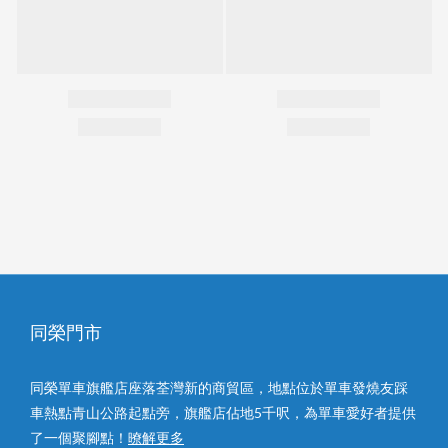
同榮門市
同榮單車旗艦店座落荃灣新的商貿區，地點位於單車發燒友踩
車熱點青山公路起點旁，旗艦店佔地5千呎，為單車愛好者提供
了一個聚腳點！
暸解更多