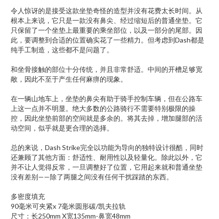
令人惊讶的是接受这款坐垫奇怪的造型并没有花费太长时间。从
根本上来说，它只是一款没有鼻尖、经过缩短后的普通坐垫。它
只保留了一个坐垫上最重要的乘坐部位，以及一部分的尾部。因
此，要调整到合适的位置确实花了一些精力。但考虑到Dash都是
纯手工制造，这些都不是问题了。
和坐骨接触的部位十分传统，并且非常舒适。中间的开槽足够宽
敞，因此不至于产生任何麻痹的现象。
在一辆山地车上，坐垫的鼻尖有助于骑手控制车辆，但在公路车
上这一点并不明显。绝大多数的公路骑行不需要特别极限的操
控，因此坐垫前部的空间就是多余的。将其去掉，增加腿部的活
动空间，似乎就是更合理的选择。
总的来说，Dash Strike完全以功能为导向的独特设计很酷，同时
还兼顾了其他方面：舒适性、耐用性以及轻量化。除此以外，它
并不让人觉得反常，一旦调整好了位置，它用起来就和普通坐垫
没有差别——除了两腿之间没有任何干扰踩踏的东西。
多密度填充
90毫米可夹紧x 7毫米圆形碳/凯夫拉轨
尺寸：长250mm X宽135mm-鼻宽48mm