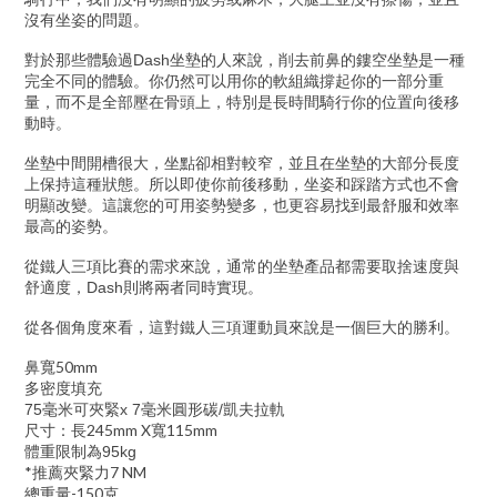
沒有坐姿的問題。
對於那些體驗過
坐墊的人來說，削去前鼻的鏤空坐墊是一種
Dash
完全不同的體驗。你仍然可以用你的軟組織撐起你的一部分重
量，而不是全部壓在骨頭上，特別是長時間騎行你的位置向後移
動時。
坐墊中間開槽很大，坐點卻相對較窄，並且在坐墊的大部分長度
上保持這種狀態。所以即使你前後移動，坐姿和踩踏方式也不會
明顯改變。這讓您的可用姿勢變多，也更容易找到最舒服和效率
最高的姿勢。
從鐵人三項比賽的需求來說，通常的坐墊產品都需要取捨速度與
舒適度，
則將兩者同時實現。
Dash
從各個角度來看，這對鐵人三項運動員來說是一個巨大的勝利。
50mm
鼻寬
多密度填充
毫米可夾緊
毫米圓形碳
凱夫拉軌
75
x 7
/
245mm X
115mm
尺寸：長
寬
體重限制為
95kg
*
7 NM
推薦夾緊力
-150
總重量
克