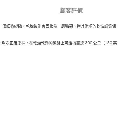
顧客評價
一個細微縫隙，乾燥後則會固化為一層強韌、極其滑順的乾性蠟質保
。單次正確塗抹，在乾燥乾淨的道路上可維持高達
300
公里（
180
英