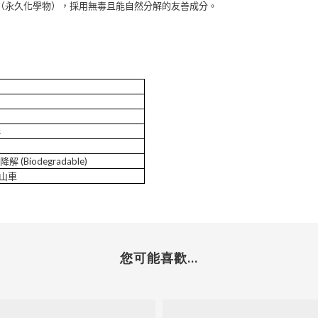
（永久化學物），採用無毒且能自然分解的友善成分。
s
物降解
(Biodegradable)
山車
您可能喜歡...