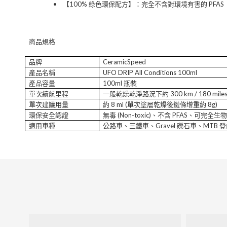
•
【
100%
綠色環保配方】
：完全不含對環境有害的
PFAS
商品規格
品牌
CeramicSpeed
產品名稱
UFO DRIP All Conditions 100ml
產品容量
100ml
瓶裝
單次續航里程
一般乾燥乾淨路況下約
300 km / 180 mile
單次建議用量
約
8 ml (
單次塗層乾燥後鏈條增重約
8g)
環保安全認證
無毒
(Non-toxic)
、不含
PFAS
、可完全生
適用車種
公路車、三鐵車、
Gravel
礫石車、
MTB
登