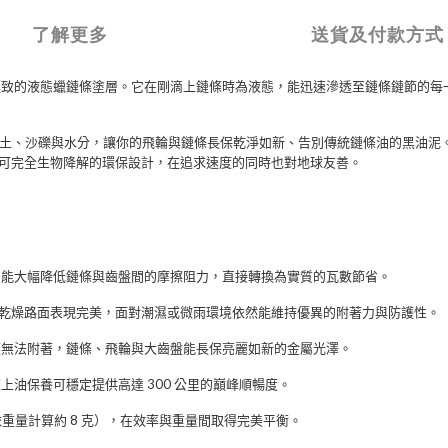
了解更多
送貨及付款方式
極致的液態蠟鏈條塗層。它在剛滴上鏈條時為液態，能迅速滲透至鏈條鏈節的每
土、沙礫與水分，讓你的飛輪與鏈條長保乾淨如新、告別傳統鏈條油的黑油泥
可完全生物降解的環保設計，在追求速度的同時也對地球友善。
，能大幅降低鏈條與齒盤間的摩擦阻力，直接轉換為實質的瓦數節省。
乾燥路面表現完美，面對潮濕或微雨環境依然能維持優異的附著力與防護性。
塵無法附著，鏈條、飛輪與大齒盤能長保亮麗如新的金屬光澤。
確上油保養可穩定提供高達
300
公里的巔峰順暢度。
依重量計算約
8
克），在效率與重量間取得完美平衡。