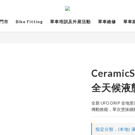
門市
Bike Fitting
單車培訓及外展活動
單車維修
單車路線
CeramicS
全天候液態
全新 UFO DRIP 
傳動效能，單次塗抹續航
指定分類，(本地) 滿