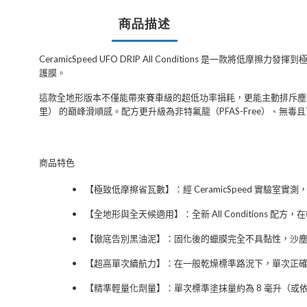
商品描述
CeramicSpeed UFO DRIP All Conditions
是一款將低摩擦力發揮到
護膜。
這款全地形版本不僅能帶來賽車級的超低功率損耗，更能主動排斥塵
里）
的巔峰滑順感。配方更升級為非特氟龍（
PFAS-Free
）、無毒且
商品特色
•
【極致低摩擦省瓦數】
：經
CeramicSpeed
實驗室實測
•
【全地形與全天候適用】
：全新
All Conditions
配方，在
•
【徹底告別黑油泥】
：固化後的蠟膜完全不具黏性，沙
•
【超高單次續航力】
：在一般乾燥標準路況下，單次正
•
【精準輕量化劑量】
：單次標準塗抹量約為
8
毫升（或