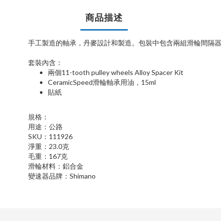
商品描述
手工製造的軸承，丹麥設計和製造。包裝中包含兩組滑輪間隔
套裝內含：
兩個
11-tooth pulley wheels Alloy Spacer Kit
CeramicSpeed
滑輪軸承用油，
15ml
貼紙
規格：
用途：公路
SKU
：
111926
淨重：
23.0
克
毛重：
167
克
滑輪材料：鋁合金
變速器品牌：
Shimano