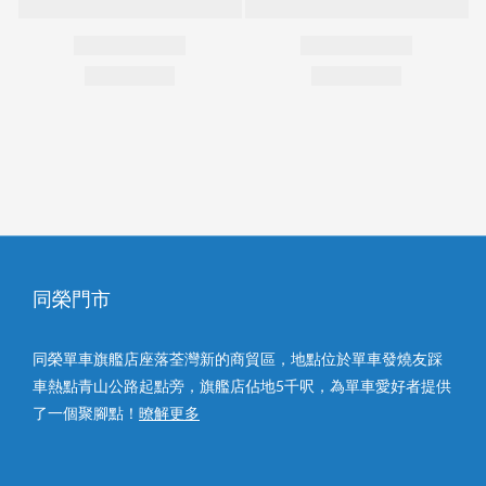
同榮門市
同榮單車旗艦店座落荃灣新的商貿區，地點位於單車發燒友踩
車熱點青山公路起點旁，旗艦店佔地5千呎，為單車愛好者提供
了一個聚腳點！
暸解更多