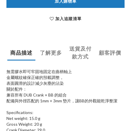
加入購物車
加入追蹤清單
送貨及付
商品描述
了解更多
顧客評價
款方式
無需膠水即可牢固地固定在曲柄軸上
金屬螺紋確保正確的預載調整，
表面圓滑的設計減少灰塵的沾染
關於配件：
兼容所有
DUB Crank + BB
的組合
配備與外徑匹配的
1mm + 3mm
墊片，讓
BB
的外觀能乾淨整潔
Specifications:
Net weight: 15.0 g
Gross Weight: 20 g
Crank Diameter: 29.0