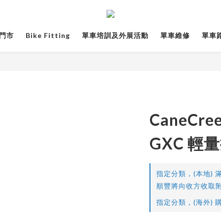
門市
Bike Fitting
單車培訓及外展活動
單車維修
單車路線
CaneCr
GXC 輕
指定分類，(本地) 滿
順豐將向收方收取附
指定分類，(海外) 購