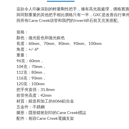
這款令人印象深刻的輕量剛性把手，擁有高光面處理，價格實
與同類重量的其他把手相比價格只有一半，
GXC
是改善自行車
與所有
Cane Creek
頭管和我們的
Invert
碎石前叉完美搭配。
規格：
顏色：拋光藍色和拋光銀色
長度：
60mm
、
70mm
、
80mm
、
90mm
、
100mm
角度：
+/- 6°
重量：
96
克：
60mm
，
104
克：
70mm
，
112
克：
80mm
，
116
克：
90mm
，
120
克：
100mm
把手夾直徑：
31.8mm
前管夾高度：
42mm
材質：鍛造和加工的
6066
鋁合金
五金件：不銹鋼
圖形：隱形鐳射刻印的
Cane Creek
標誌
配件：相容
Cane Creek
電腦支架