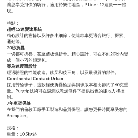
讓您享受飛快的騎行，適用於繁忙地區，
P Line - 12
速款一一體
現。
特點：
超輕
12
速變速系統
精心設計的齒輪以及許多小細節，使這款車更適合旅行、探索、
通勤等。
20
秒折疊
一切都可折疊，甚至踏板也折疊。精心設計，可在不到
20
秒內變
成一個小巧的鎖定包。
專為速度而設計
經過驗證的性能改進。鈦叉和後三角，以及最優質的部件。
Continental Contact Urban
採用芳綸珠子，這款輕便折疊輪胎與鋼珠版本相比節約了
60
克重
量。
Purgrip
技術可在濕潤或乾燥條件下提供出色的抓地力和控
制。
7
年車架保修
在我們的倫敦工廠手工製造和品質保證。讓您更長時間享受您的
Brompton
。
規格：
重量：
10.5kg
起