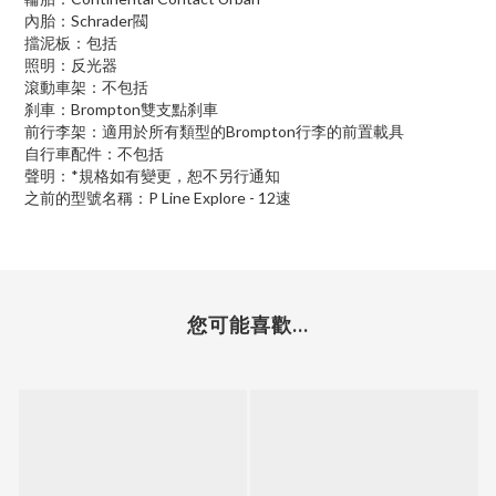
內胎：
Schrader
閥
擋泥板：包括
照明：反光器
滾動車架：不包括
刹車：
Brompton
雙支點刹車
前行李架：適用於所有類型的
Brompton
行李的前置載具
自行車配件：不包括
聲明：
*
規格如有變更，恕不另行通知
之前的型號名稱：
P Line Explore - 12
速
您可能喜歡...