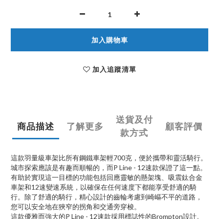
加入購物車
加入追蹤清單
送貨及付
商品描述
了解更多
顧客評價
款方式
這款羽量級車架比所有鋼鐵車架輕
700
克，便於攜帶和靈活騎行。
城市探索應該是有趣而順暢的，而
P Line - 12
速款保證了這一點。
有助於實現這一目標的功能包括回應靈敏的懸架塊、吸震鈦合金
車架和
12
速變速系統，以確保在任何速度下都能享受舒適的騎
行。除了舒適的騎行，精心設計的齒輪考慮到崎嶇不平的道路，
您可以安全地在狹窄的拐角和交通旁穿梭。
這款優雅而強大的
P Line - 12
速款採用標誌性的
Brompton
設計。