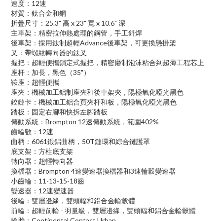
速度：
12
速
材質：鈦合金和鋼
折疊尺寸：
25.3"
高
x 23"
寬
x 10.6"
深
主車架：精密拉伸熱處理的鋼管，手工釺焊
後車架：採用鈦制超輕
Advance
後車架，可更換懸掛架
叉：帶螺紋轉向器的鈦叉
握把：超輕便攜鎖定式握把，精密磨制泡沫粘合到超薄工程芯上
座杆：加長，黑色（
35
"）
鞍座：超輕便攜
座夾：機械加工鋁制座夾和後車架夾，陽極氧化啞光黑色
鉸鏈卡：機械加工鋁合頁夾杆和板，陽極氧化啞光黑色
踏板：固定右腳和快拆左腳踏板
傳動系統：
Brompton 12
速傳動系統，範圍
402%
齒輪數：
12
速
曲柄：
6061
鍛鋁曲柄，
50T
鏈環和綜合鏈護罩
底支架：方柱底支架
轉向器：超輕轉向器
換檔器：
Brompton 4
速變速器換檔器和
3
速輪轂變速器
小齒輪：
11-13-15-18
齒
變速器：
12
速變速器
後輪：雙層邊緣，雙頭輻和鋁合金輪轂體
前輪：超輕前輪
-
羽量級，雙層邊緣，雙頭輻和鋁合金輪轂體
輪胎：Continental Contact Urban