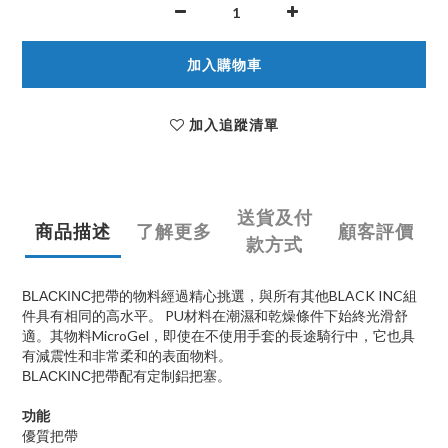
加入購物車
加入追蹤清單
送貨及付
商品描述
了解更多
顧客評價
款方式
BLACK INC
BLACKINC
把帶的物料經過精心挑選，與所有其他
組
PU
件具有相同的高水平。
材料在潮濕和乾燥條件下始終光滑舒
MicroGel
適。其物料
，即使在不使用手套的長途騎行中，它也具
有減震性和非常柔和的表面物料。
BLACKINC
把帶配有定制鋁把塞。
功能
優質把帶