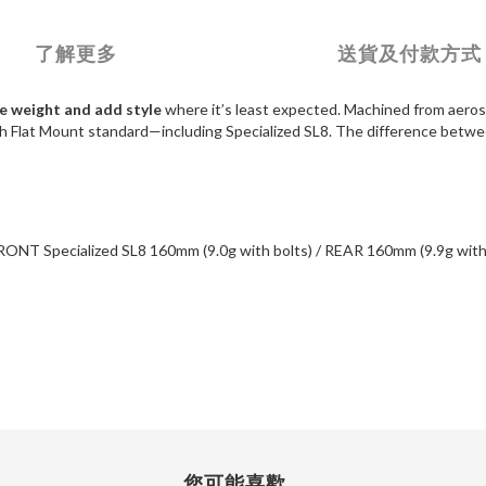
了解更多
送貨及付款方式
e weight and add style
where it’s least expected. Machined from aeros
with Flat Mount standard—including Specialized SL8. The difference betwe
ONT Specialized SL8 160mm (9.0g with bolts) / REAR 160mm (9.9g with
您可能喜歡...