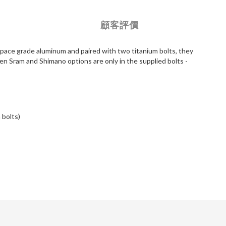
顧客評價
pace grade aluminum and paired with two titanium bolts, they
en Sram and Shimano options are only in the supplied bolts -
 bolts)