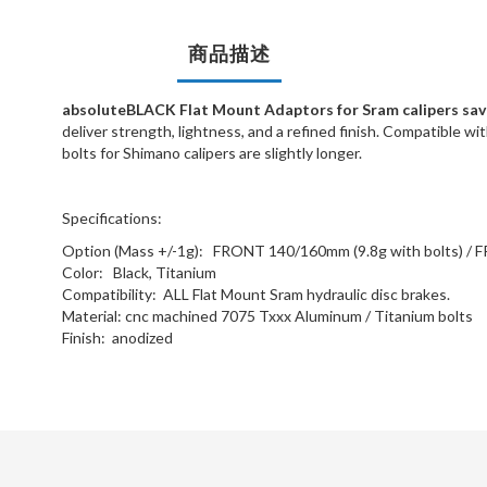
商品描述
absoluteBLACK Flat Mount Adaptors for Sram calipers sav
deliver strength, lightness, and a refined finish. Compatible 
bolts for Shimano calipers are slightly longer.
Specifications:
Option (Mass +/-1g): FRONT 140/160mm (9.8g with bolts) / FR
Color: Black, Titanium
Compatibility: ALL Flat Mount Sram hydraulic disc brakes.
Material: cnc machined 7075 Txxx Aluminum / Titanium bolts
Finish: anodized